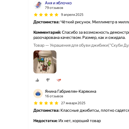
Аня и яблочко
79 отзывов
9 апреля 2025
Достоинства:
Чёткий рисунок. Миллиметр в милл
Комментарий:
Спасибо за возможность демонстр
разочарована качеством. Размер, как и ожидала.
Товар — Украшения для обуви джибики("Скуби Ду
Янина Габриелян-Карякина
16 отзывов
27 января 2025
Достоинства:
Классные джибитсы, плотно садятся
Недостатки:
Их нет, хороший товар