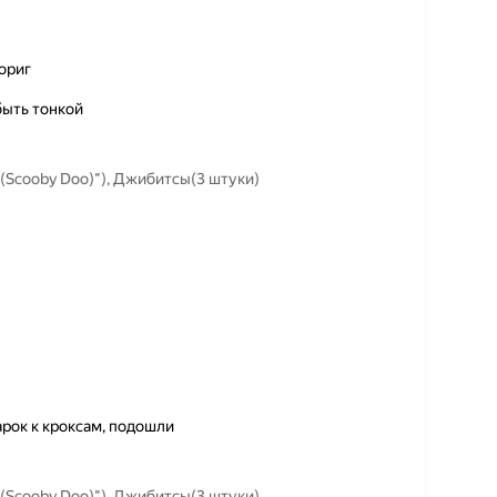
ориг
быть тонкой
(Scooby Doo)"), Джибитсы(3 штуки)
рок к кроксам, подошли
(Scooby Doo)"), Джибитсы(3 штуки)