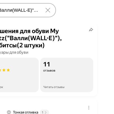
шения для обуви My
itz("Валли(WALL-E)"),
итсы(2 штуки)
уары для обуви
11
отзывов
ок
Читать отзывы
Тонкая отливка
1