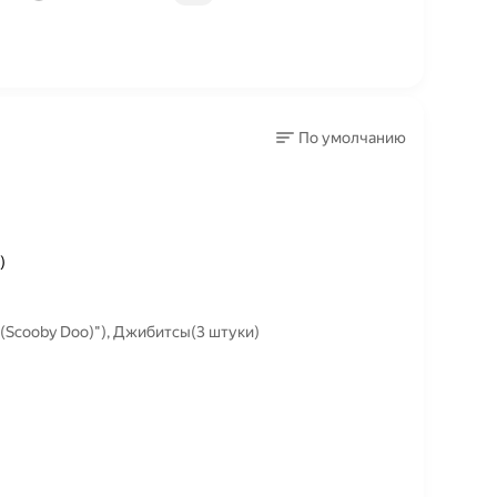
По умолчанию
)
(Scooby Doo)"), Джибитсы(3 штуки)