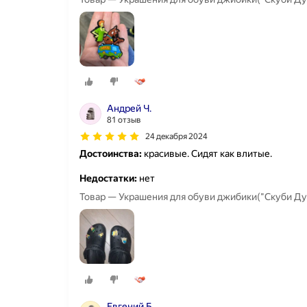
Андрей Ч.
81 отзыв
24 декабря 2024
Достоинства:
красивые. Сидят как влитые.
Недостатки:
нет
Товар — Украшения для обуви джибики("Скуби Ду
Евгений Б.