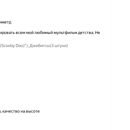
иметр.
ировать всем мой любимый мультфильм детства. Не
(Scooby Doo)"), Джибитсы(3 штуки)
, качество на высоте