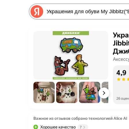
Укра
Jibb
Джиб
Аксесс
4,9
26 оцен
Важное из отзывов собрано технологией Alice AI
Хорошее качество
7