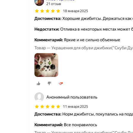
21 отзыв
18 января 2025
Достоинства:
Хорошие джибитсы. Держаться как 
Недостатки:
Отливка в некоторых местах может 
Комментарий:
Яркие и не сильно объемные
Товар — Украшения для обуви джибики("Скуби Ду
Анонимный пользователь
11 января 2025
Достоинства:
Норм джибитсы, покупались на пода
Комментарий:
Все понравилось
Товар — Украшения для обуви джибики("Скуби Ду