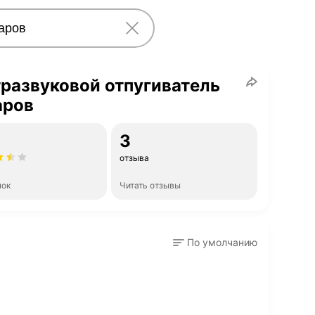
развуковой отпугиватель
аров
3
отзыва
нок
Читать отзывы
По умолчанию