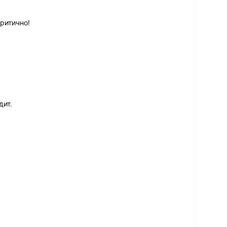
ритично!
дит.