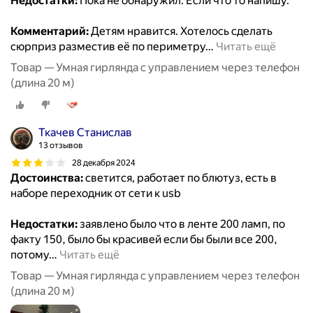
Недостатки:
Пока не обнаружил. Если что то напишу.
Комментарий:
Детям нравится. Хотелось сделать
сюрприз разместив её по периметру
…
Читать ещё
Товар — Умная гирлянда с управлением через телефон
(длина 20 м)
Ткачев Станислав
13 отзывов
28 декабря 2024
Достоинства:
светится, работает по блютуз, есть в
наборе переходник от сети к usb
Недостатки:
заявлено было что в ленте 200 ламп, по
факту 150, было бы красивей если бы были все 200,
потому
…
Читать ещё
Товар — Умная гирлянда с управлением через телефон
(длина 20 м)