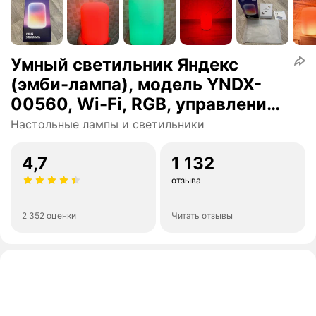
Умный светильник Яндекс
(эмби-лампа), модель YNDX-
00560, Wi-Fi, RGB, управление
голосом, белый
Настольные лампы и светильники
4,7
1 132
отзыва
2 352 оценки
Читать отзывы