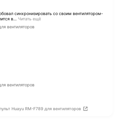
обовал синхронизировать со своим вентилятором-
лится в
…
Читать ещё
для вентиляторов
для вентиляторов
пульт Huayu RM-F789 для вентиляторов