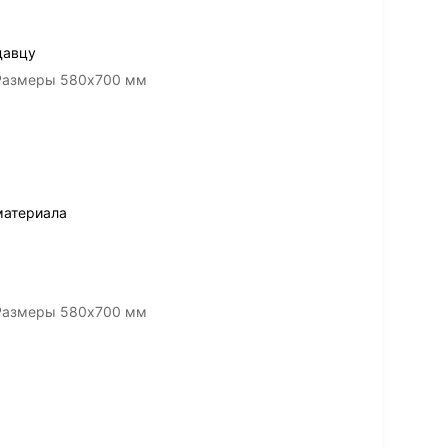
давцу
 Размеры 580х700 мм
материала
 Размеры 580х700 мм