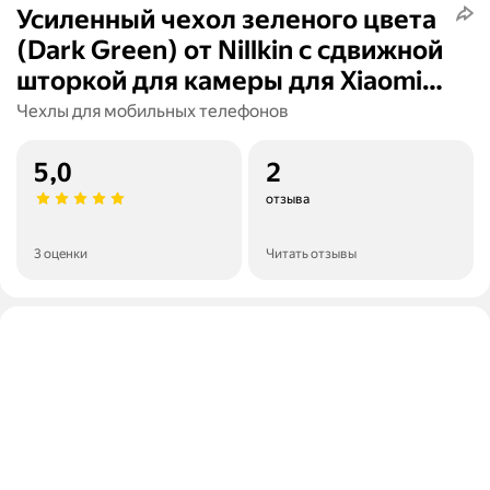
Усиленный чехол зеленого цвета
(Dark Green) от Nillkin с сдвижной
шторкой для камеры для Xiaomi
Redmi Turbo 3 и Poco F6, серия
Чехлы для мобильных телефонов
CamShield Pro
5,0
2
отзыва
3 оценки
Читать отзывы