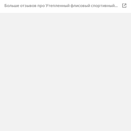
Больше отзывов про Утепленный флисовый спортивный
костюм Envy Lab, Черный L