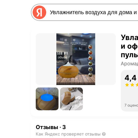
Увла
и оф
пуль
Арома
4,4
7 оцен
Отзывы
·
3
Как Яндекс проверяет отзывы