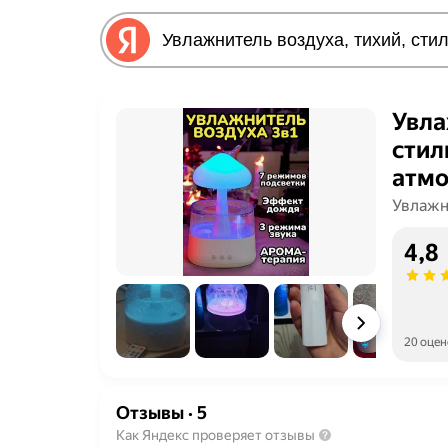
Увла
стил
атм
Увлажн
4,8
20 оцен
Отзывы
·
5
Как Яндекс проверяет отзывы