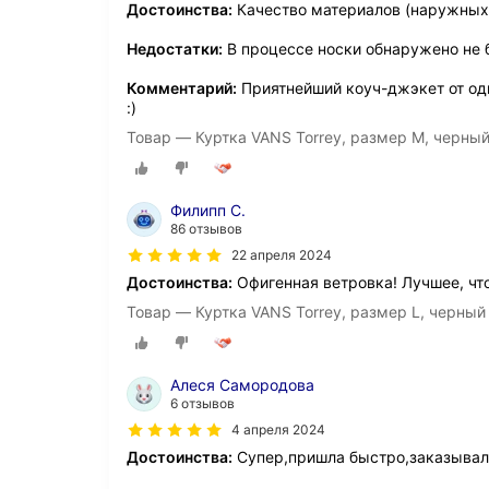
Достоинства:
Качество материалов (наружных 
Недостатки:
В процессе носки обнаружено не 
Комментарий:
Приятнейший коуч-джэкет от од
:)
Товар — Куртка VANS Torrey, размер M, черны
Филипп С.
86 отзывов
22 апреля 2024
Достоинства:
Офигенная ветровка! Лучшее, что
Товар — Куртка VANS Torrey, размер L, черный
Алеся Самородова
6 отзывов
4 апреля 2024
Достоинства:
Супер,пришла быстро,заказывала