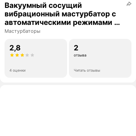
Вакуумный сосущий
вибрационный мастурбатор с
автоматическими режимами и
ручным управлением
Мастурбаторы
скоростью сосания,
искусственная вагина для
2,8
2
мужчин 18+
отзыва
4 оценки
Читать отзывы