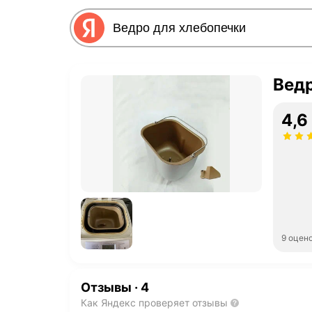
Ведр
4,6
9 оцен
Отзывы
·
4
Как Яндекс проверяет отзывы