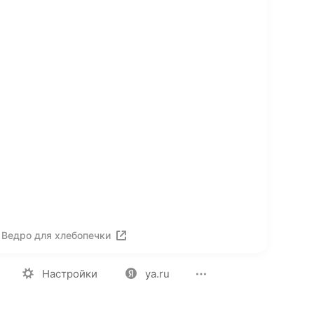
 Ведро для хлебопечки
ия
Вакансии
Лицензия на использование
Политика конф
Настройки
ya.ru