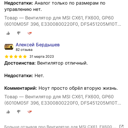
Недостатки:
Аналог только по размерам по
управлению нет.
Товар — Вентилятор для MSI CX61, FX600, GP60
(6010M05F 396, E3300800220F0, DFS451205M10T
F98D, 3 pin)
Алексей Бердышев
82 отзыва
31 марта 2023
Достоинства:
Вентилятор отличный.
Недостатки:
Нет.
Комментарий:
Ноут просто обрёл вторую жизнь.
Товар — Вентилятор для MSI CX61, FX600, GP60
(6010M05F 396, E3300800220F0, DFS451205M10T
F98D, 3 pin)
Больше отзывов про Вентилятор для MSI CX61, FX600,