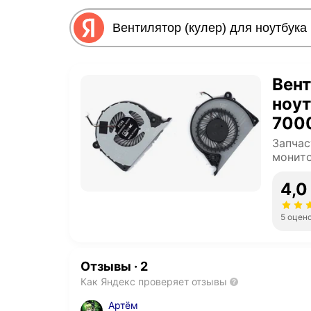
Вент
ноут
700
Запчас
монит
4,0
5 оцен
Отзывы
·
2
Как Яндекс проверяет отзывы
Артём