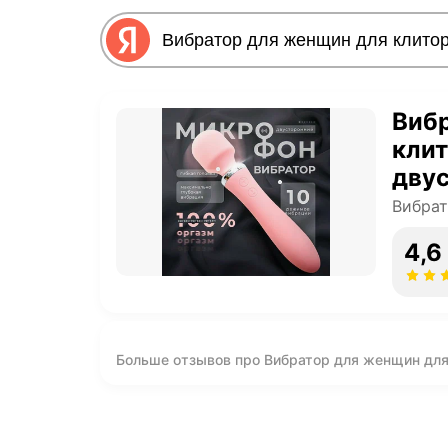
Виб
кли
двус
см
Вибрат
4,6
Больше отзывов про Вибратор для женщин для
розовый, 21 см