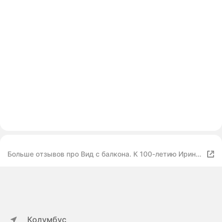
Больше отзывов про Вид с балкона. К 100-летию Ирины
Велембовской. Велембовская И
Колумбус