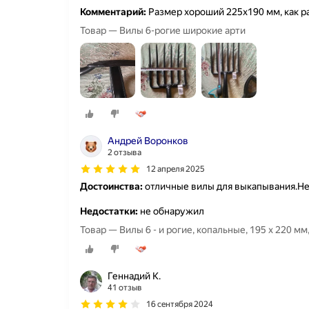
Комментарий:
Размер хороший 225х190 мм, как р
Товар — Вилы 6-рогие широкие арти
Андрей Воронков
2 отзыва
12 апреля 2025
Достоинства:
отличные вилы для выкапывания.Не
Недостатки:
не обнаружил
Товар — Вилы 6 - и рогие, копальные, 195 х 220 мм
Геннадий К.
41 отзыв
16 сентября 2024