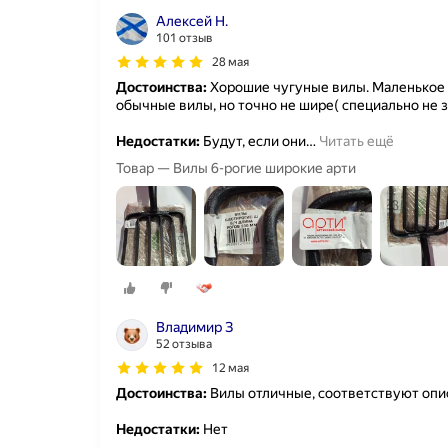
Алексей Н.
101 отзыв
28 мая
Достоинства:
Хорошие чугуные вилы. Маленькое р
обычные вилы, но точно не шире( специально не з
Недостатки:
Будут, если они
…
Читать ещё
Товар — Вилы 6-рогие широкие арти
Владимир З
52 отзыва
12 мая
Достоинства:
Вилы отличные, соответствуют опи
Недостатки:
Нет