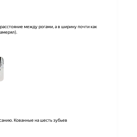
асстояние между рогами, а в ширину почти как
амерял).
санию. Кованные на шесть зубьев