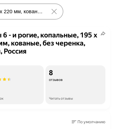
 6 - и рогие, копальные, 195 х
мм, кованые, без черенка,
, Россия
8
отзывов
ок
Читать отзывы
По умолчанию