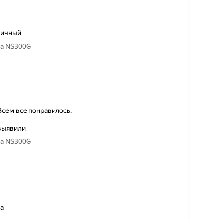
личный
na NS300G
Всем все понравилось.
выявили
na NS300G
на