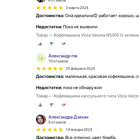
6 отзывов
3 марта 2024
Достоинства:
Она идеальна😍 работает хорошо, ц
Недостатки:
Пока не выявили
Товар — Кофемашина Vista Verona NS300 G зелена
Александр me
10 отзывов
25 февраля 2024
Достоинства:
маленькая, красивая кофемашина. со
Недостатки:
пока не обнаружил
Товар — Кофемашина капсульного типа Vista Vero
Александра Дзекан
8 отзывов
14 января 2024
Достоинства:
Все отлично, цвет бомба.