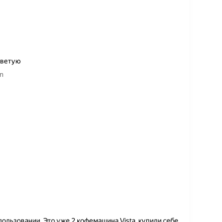
оветую
n
пользовании. Это уже 2 кофемашина Vista, купили себе