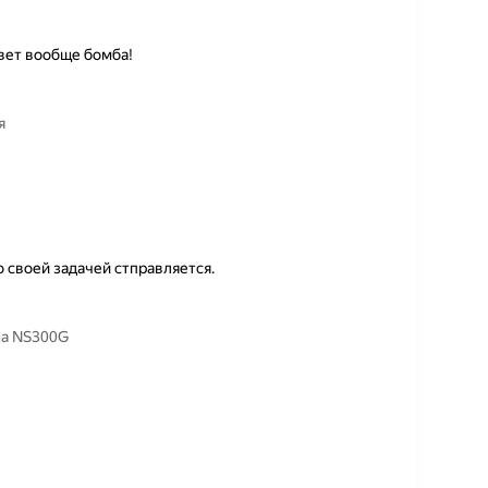
вет вообще бомба!
я
 своей задачей стправляется.
na NS300G