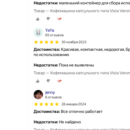
Недостатки:
маленький контейнер для сбора исп
Товар — Кофемашина капсульного типа Vista Vero
YaYa
65 отзывов
30 ноября 2023
Достоинства:
Красивая, компактная, недорогая, б
по использованию
Недостатки:
Пока не выявлены
Товар — Кофемашина капсульного типа Vista Vero
jenny
6 отзывов
26 января 2024
Достоинства:
Все отлично работает
Недостатки:
Не найдено
Товар — Кофемашина капсульного типа Vista Vero