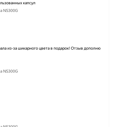
ользованных капсул
na NS300G
рала из-за шикарного цвета в подарок! Отзыв дополню
na NS300G
na NS300G