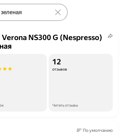
a Verona NS300 G (Nespresso)
ная
12
отзывов
ок
Читать отзывы
По умолчанию