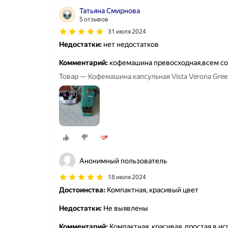
Татьяна Смирнова
5 отзывов
31 июля 2024
Недостатки:
нет недостатков
Комментарий:
кофемашина превосходная,всем с
Товар — Кофемашина капсульная Vista Verona Gree
Анонимный пользователь
18 июля 2024
Достоинства:
Компактная, красивый цвет
Недостатки:
Не выявлены
Комментарий:
Компактная, красивая, простая в ис