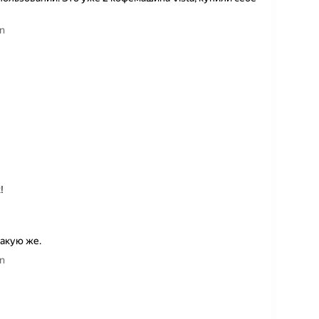
n
!
такую же.
n