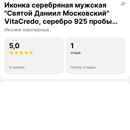
Иконка серебряная мужская
"Святой Даниил Московский"
VitaCredo, серебро 925 пробы,
позолота 999 пробы, чернение
Иконки ювелирные
5,0
1
отзыв
4 оценки
Читать отзывы