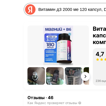
Вита
капс
комп
и зу
4,7
236 оц
Отзывы
·
46
Как Яндекс проверяет отзывы