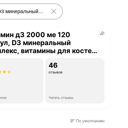
мин д3 2000 ме 120
ул, D3 минеральный
лекс, витамины для костей
бов, бад для иммунитета
46
отзывов
енок
Читать отзывы
По умолчанию