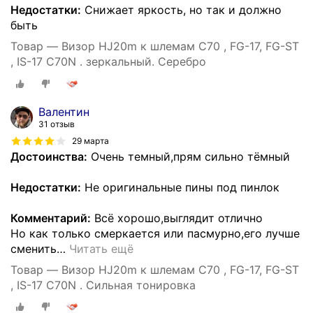
Недостатки:
Снижает яркость, но так и должно
быть
Товар — Визор HJ20m к шлемам C70 , FG-17, FG-ST
, IS-17 С70N . зеркальный. Серебро
Валентин
31 отзыв
29 марта
Достоинства:
Очень темный,прям сильно тёмный
Недостатки:
Не оригинальные пины под пинлок
Комментарий:
Всё хорошо,выглядит отлично
Но как только смеркается или пасмурно,его лучше
сменить
…
Читать ещё
Товар — Визор HJ20m к шлемам C70 , FG-17, FG-ST
, IS-17 С70N . Сильная тонировка