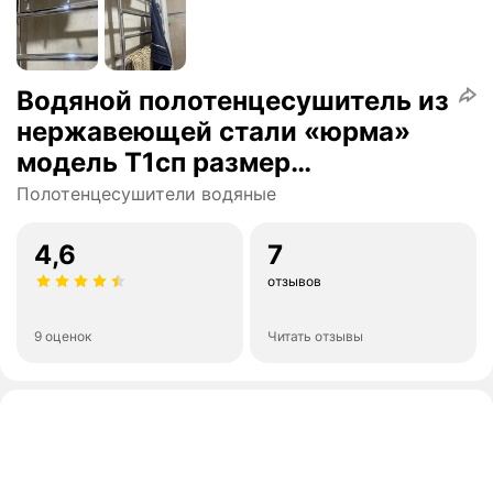
Водяной полотенцесушитель из
нержавеющей стали «юрма»
модель T1сп размер
80см/50см/60см
Полотенцесушители водяные
4,6
7
отзывов
9 оценок
Читать отзывы