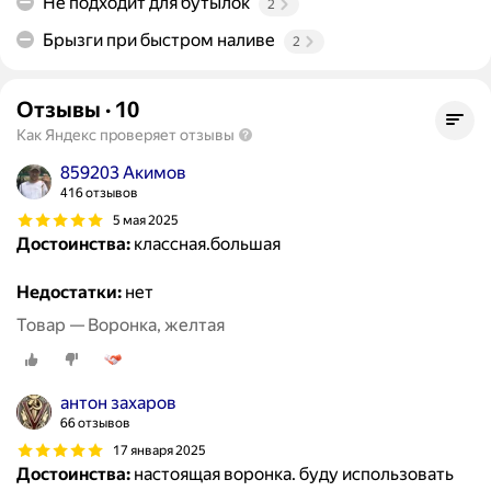
Не подходит для бутылок
2
Брызги при быстром наливе
2
Отзывы
·
10
Как Яндекс проверяет отзывы
859203 Акимов
416 отзывов
5 мая 2025
Достоинства:
классная.большая
Недостатки:
нет
Товар — Воронка, желтая
антон захаров
66 отзывов
17 января 2025
Достоинства:
настоящая воронка. буду использовать