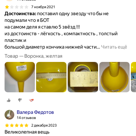
7 ноября 2021
Достоинства:
поставил одну звезду что бы не
подумали что я БОТ
на самом деля я ставлю 5 звёзд !!!
из достоинств - лёгкость , компактность , толстый
пластик и
большой диаметр кончика нижней части
…
Читать ещё
Товар — Воронка, желтая
Валера Федотов
14 отзывов
2 декабря 2023
Великолепная вещь