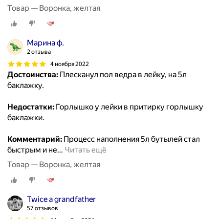
Товар — Воронка, желтая
Марина ф.
2 отзыва
4 ноября 2022
Достоинства:
Плесканул пол ведра в лейку, на 5л
баклажку.
Недостатки:
Горлышко у лейки в притирку горлышку
баклажки.
Комментарий:
Процесс наполнения 5л бутылей стал
быстрым и не
…
Читать ещё
Товар — Воронка, желтая
Twice a grandfather
57 отзывов