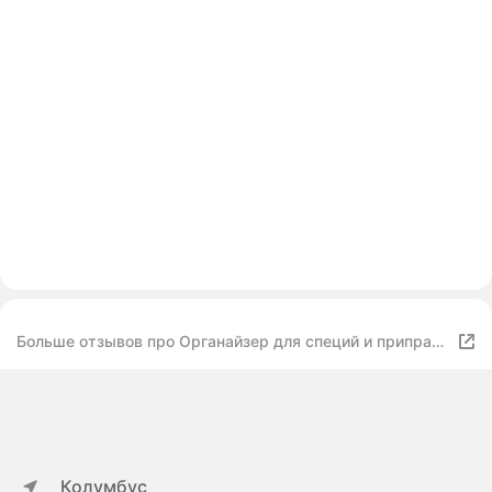
Больше отзывов про Органайзер для специй и приправ
на подставке, вращающийся, вместимость 12 штук
Колумбус