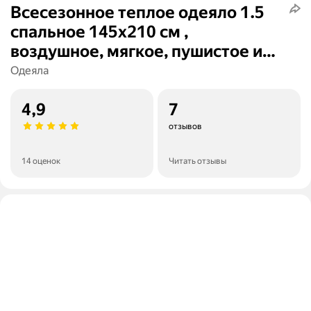
Всесезонное теплое одеяло 1.5
спальное 145х210 см ,
воздушное, мягкое, пушистое и
легкое , 145*210 , 145 /210
Одеяла
4,9
7
отзывов
14 оценок
Читать отзывы