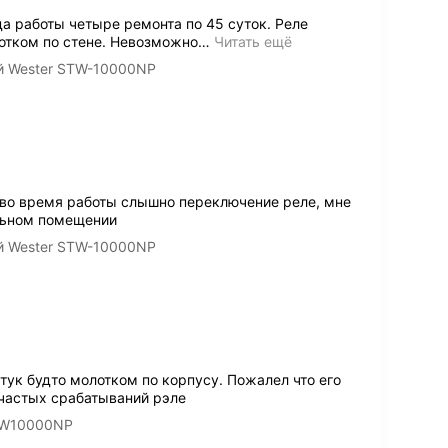
да работы четыре ремонта по 45 суток. Реле
лотком по стене. Невозможно
…
Читать ещё
й Wester STW-10000NP
 во время работы слышно переключение реле, мне
ельном помещении
й Wester STW-10000NP
ук будто молотком по корпусу. Пожалел что его
 частых срабатываний рэле
TW10000NP