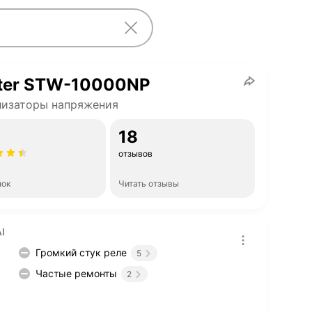
ter STW-10000NP
лизаторы напряжения
18
отзывов
нок
Читать отзывы
I
Громкий стук реле
5
Частые ремонты
2