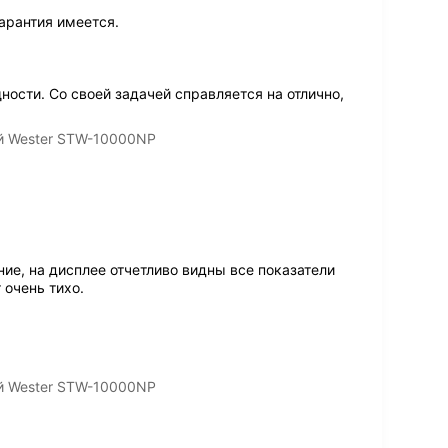
арантия имеется.
ности. Со своей задачей справляется на отлично,
й Wester STW-10000NP
ие, на дисплее отчетливо видны все показатели
 очень тихо.
й Wester STW-10000NP