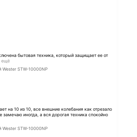
ключена бытовая техника, который защищает ее от
ь ещё
й Wester STW-10000NP
т на 10 из 10, все внешние колебания как отрезало
е замечаю иногда, а вся дорогая техника спокойно
й Wester STW-10000NP