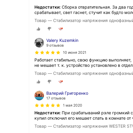
Недостатки:
Сборка отвратительная. За два го
срабатывает, свет гаснет, стучит как будто мо
Товар — Стабилизатор напряжения однофазны
Valery Kuzemkin
9 отзывов
10 июня 2021
Работает стабильно, свою функцию выполняет,
не мешает т. к. устройство установлено в отд
Товар — Стабилизатор напряжения однофазны
Валерий Григоренко
17 отзывов
1 мая 2020
Недостатки:
При срабатываний рэле громкий ст
купил отключил его мешает спать в комнате от
Товар — Стабилизатор напряжения WESTER S