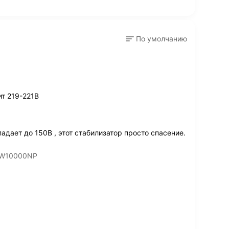
По умолчанию
т 219-221В
дает до 150В , этот стабилизатор просто спасение.
TW10000NP