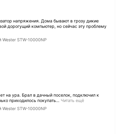
затор напряжения. Дома бывают в грозу дикие
свой дорогущий компьютер, но сейчас эту проблему
й Wester STW-10000NP
ет на ура. Брал в дачный поселок, подключил к
енько приходилось покупать
…
Читать ещё
й Wester STW-10000NP