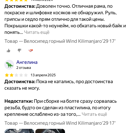
Достоинства:
Доволен точно. Отличная рама, по
покраске и шлифовке косяков не обнаружил. Руль,
грипсы и седло прям отлично для такой цены.
Покрышки какой-то ноунейм, но обкатать новый байк и
понять
…
Читать ещё
Товар — Велосипед горный Wind Kilimanjaro'29 17'
Ангелина
2 отзыва
13 апреля 2025
Достоинства:
Пока не катались, про достоинства
сказать не могу.
Недостатки:
При сборке на болте сразу сорвалась
резьба, будто он сделан из пластилина, по итогу
крепление ослаблено из-за того,
…
Читать ещё
Товар — Велосипед горный Wind Kilimanjaro'29 17'