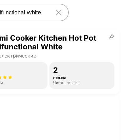
mi Cooker Кitchen Hot Pot
ifunctional White
электрические
2
отзыва
ки
Читать отзывы