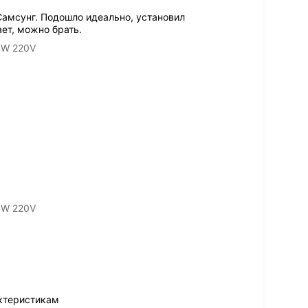
амсунг. Подошло идеально, установил
ает, можно брать.
4W 220V
4W 220V
ктеристикам