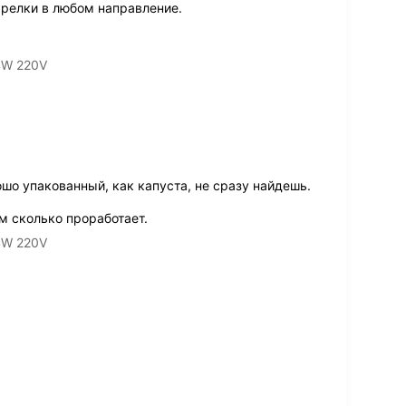
релки в любом направление.
4W 220V
шо упакованный, как капуста, не сразу найдешь.
м сколько проработает.
4W 220V