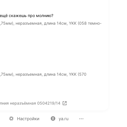
 ещё скажешь про молнию?
,75мм), неразъемная, длина 14см, YKK (058 темно-
,75мм), неразъемная, длина 14см, YKK (570
лния неразъёмная 0504219/14
ия
Вакансии
Лицензия на использование
Политика конф
Настройки
ya.ru