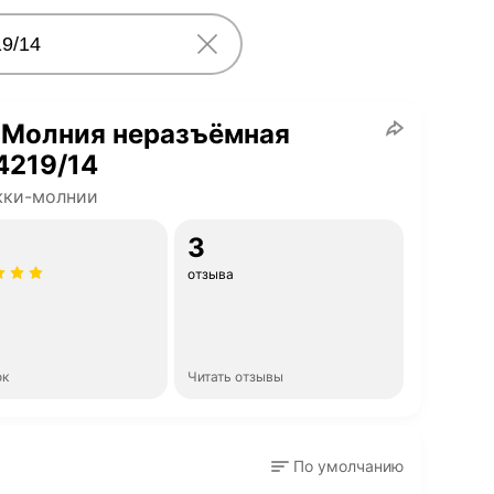
 Молния неразъёмная
4219/14
жки-молнии
3
отзыва
ок
Читать отзывы
По умолчанию