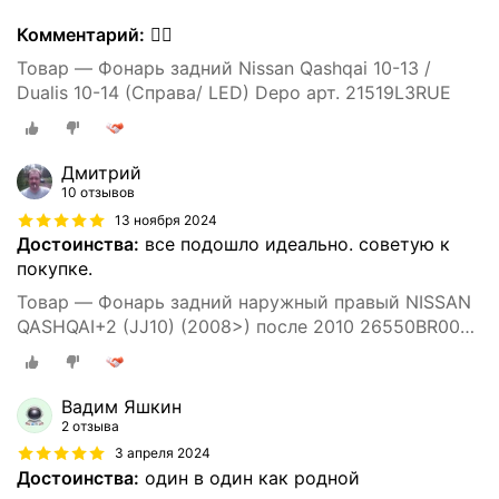
Комментарий:
👍🏻
Товар — Фонарь задний Nissan Qashqai 10-13 /
Dualis 10-14 (Справа/ LED) Depo арт. 21519L3RUE
Дмитрий
10 отзывов
13 ноября 2024
Достоинства:
все подошло идеально. советую к
покупке.
Товар — Фонарь задний наружный правый NISSAN
QASHQAI+2 (JJ10) (2008>) после 2010 26550BR00B
С платой ! Depo арт. 215-19L3R-UE
Вадим Яшкин
2 отзыва
3 апреля 2024
Достоинства:
один в один как родной