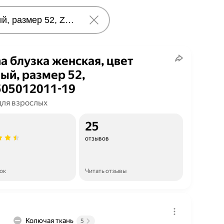
na блузка женская, цвет
ый, размер 52,
05012011-19
для взрослых
25
отзывов
ок
Читать отзывы
Колючая ткань
5