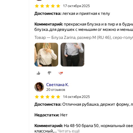
17 октября 2025
Достоинства:
легкая и приятная к телу
Комментарий:
прекрасная блузка и в пир и в будн
блузка..для девушек с меньшим ог можно и меньше
Товар — Блуза Zarina, размер M (RU 46), серо-гол
Светлана К.
20 отзывов
14 октября 2025
Достоинства:
Отличная рубашка, держит форму, л
Недостатки:
Нет
Комментарий:
На 48-50 брала 50, нормальный овер
классный,
…
Читать ещё