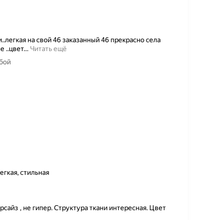
и..легкая на свой 46 заказанный 46 прекрасно села
 ..цвет
…
Читать ещё
убой
егкая, стильная
сайз , не гипер. Структура ткани интересная. Цвет