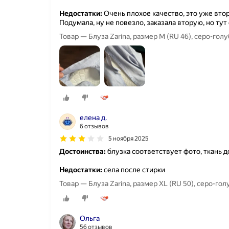
Недостатки:
Очень плохое качество, это уже втор
Подумала, ну не повезло, заказала вторую, но тут
Товар — Блуза Zarina, размер M (RU 46), серо-гол
елена д.
6 отзывов
5 ноября 2025
Достоинства:
блузка соответствует фото, ткань д
Недостатки:
села после стирки
Товар — Блуза Zarina, размер XL (RU 50), серо-гол
Ольга
56 отзывов