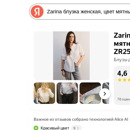
Zari
мятн
ZR25
Блузы 
4,6
78 оцен
Важное из отзывов собрано технологией Alice AI
Красивый цвет
9