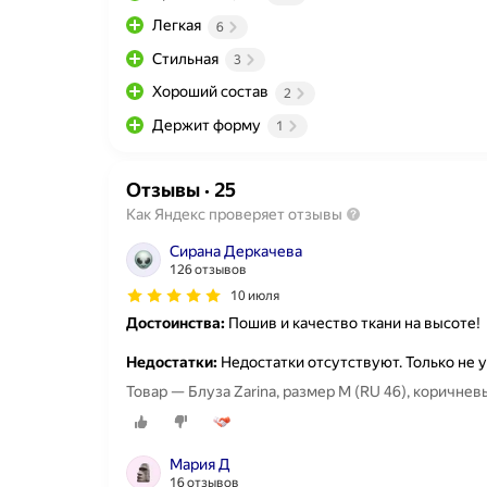
Легкая
6
Стильная
3
Хороший состав
2
Держит форму
1
Отзывы
·
25
Как Яндекс проверяет отзывы
Сирана Деркачева
126 отзывов
10 июля
Достоинства:
Пошив и качество ткани на высоте!
Недостатки:
Недостатки отсутствуют. Только не у
Товар — Блуза Zarina, размер M (RU 46), коричнев
Мария Д
16 отзывов