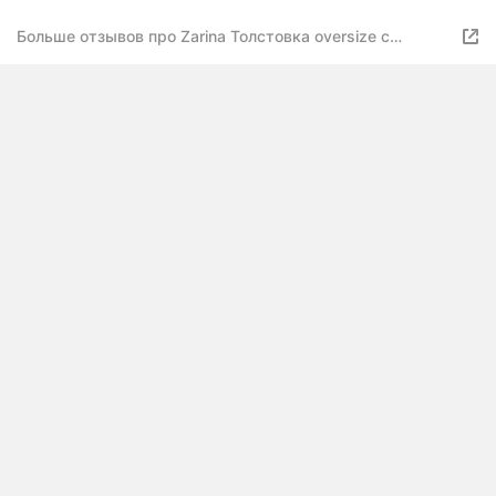
Больше отзывов про Zarina Толстовка oversize с
воротником, цвет темно-серый, размер M,
ZR2504043201-37