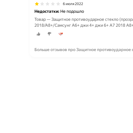
6 июля 2022
Недостатки:
Не подошло
Товар — Защитное противоударное стекло (прозр
2018/A8+/Самсунг А6+ джи 4+ джи 6+ А7 2018 А8+
Больше отзывов про Защитное противоударное с
A6+/J4+/J6+/A7 2018/A8+/Самсунг А6+ джи 4+ джи