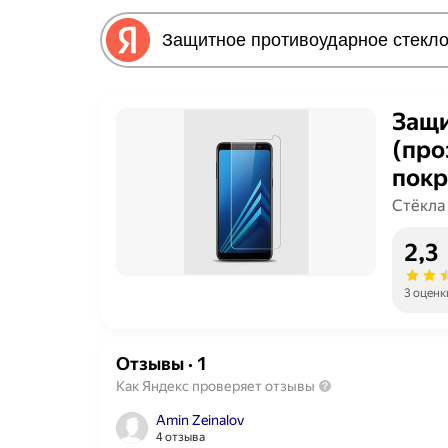
Защи
(про
покр
A6+/
Стёкла
А6+ 
2,3
стек
3 оценк
Отзывы
·
1
Как Яндекс проверяет отзывы
Amin Zeinalov
4 отзыва