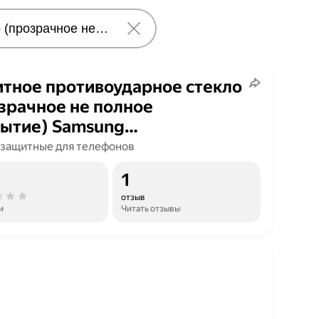
тное противоударное стекло
зрачное не полное
ытие) Samsung
J4+/J6+/A7 2018/A8+/Самсунг
 защитные для телефонов
джи 4+ джи 6+ А7 2018 А8+
1
ло на дисплей
отзыв
и
Читать отзывы