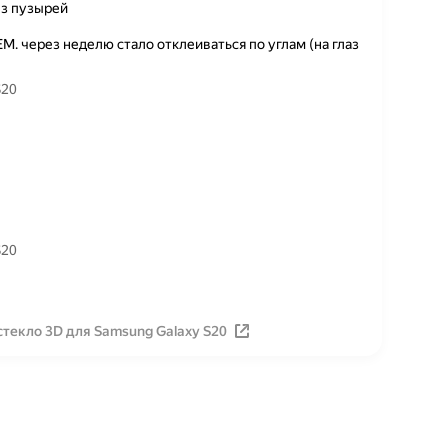
ез пузырей
. через неделю стало отклеиваться по углам (на глаз
S20
S20
текло 3D для Samsung Galaxy S20