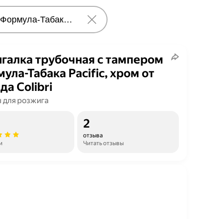
галка трубочная с тампером
ула-Табака Pacific, хром от
да Colibri
 для розжига
2
отзыва
и
Читать отзывы