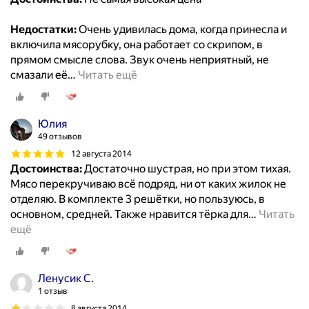
Недостатки:
Очень удивилась дома, когда принесла и
включила мясорубку, она работает со скрипом, в
прямом смысле слова. Звук очень неприятный, не
смазали её
…
Читать ещё
Юлия
49 отзывов
12 августа 2014
Достоинства:
Достаточно шустрая, но при этом тихая.
Мясо перекручиваю всё подряд, ни от каких жилок не
отделяю. В комплекте 3 решётки, но пользуюсь, в
основном, средней. Также нравится тёрка для
…
Читать
ещё
Ленусик С.
1 отзыв
8 августа 2014