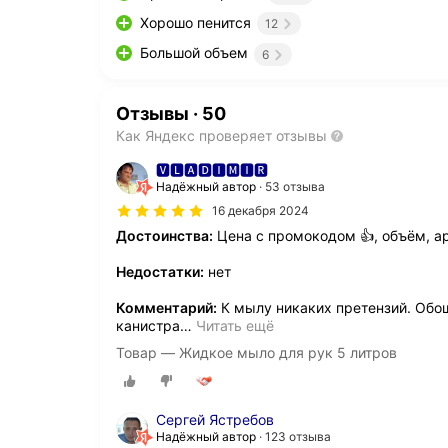
Хорошо пенится
12
Большой объем
6
Отзывы
·
50
Как Яндекс проверяет отзывы
🆅🅻🅰🅳🅸🅼🅸🆁
Надёжный автор
53 отзыва
16 декабря 2024
Достоинства:
Цена с промокодом 👍, объём, ар
Недостатки:
нет
Комментарий:
К мылу никаких претензий. Обо
канистра
…
Читать ещё
Товар — Жидкое мыло для рук 5 литров
Сергей Ястребов
Надёжный автор
123 отзыва