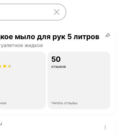
ое мыло для рук 5 литров
туалетное жидкое
50
отзывов
енок
Читать отзывы
I