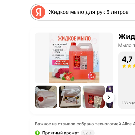
Жидк
Мыло 
4,7
186 оц
Важное из отзывов собрано технологией Alice A
Приятный аромат
32