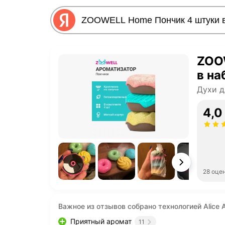
ZOO
в на
Духи д
4,0
28 оце
Важное из отзывов собрано технологией Alice A
Приятный аромат
11