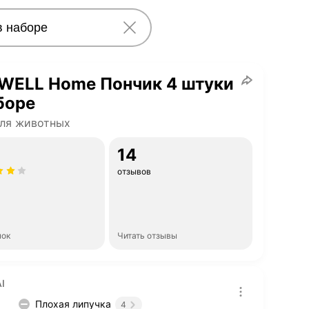
WELL Home Пончик 4 штуки
боре
ля животных
14
отзывов
нок
Читать отзывы
I
Плохая липучка
4