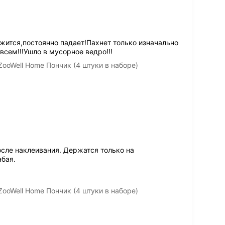
жится,постоянно падает!Пахнет только изначально
овсем!!!Ушло в мусорное ведро!!!
ooWell Home Пончик (4 штуки в наборе)
осле наклеивания. Держатся только на
абая.
ooWell Home Пончик (4 штуки в наборе)