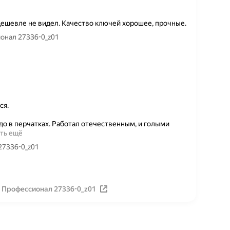
дешевле не видел. Качество ключей хорошее, прочные.
онал 27336-0_z01
ся.
адо в перчатках. Работал отечественным, и голыми
ть ещё
27336-0_z01
 Профессионал 27336-0_z01