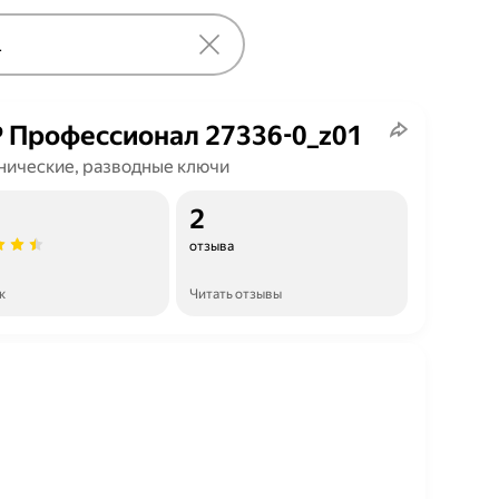
 Профессионал 27336-0_z01
нические, разводные ключи
2
отзыва
к
Читать отзывы