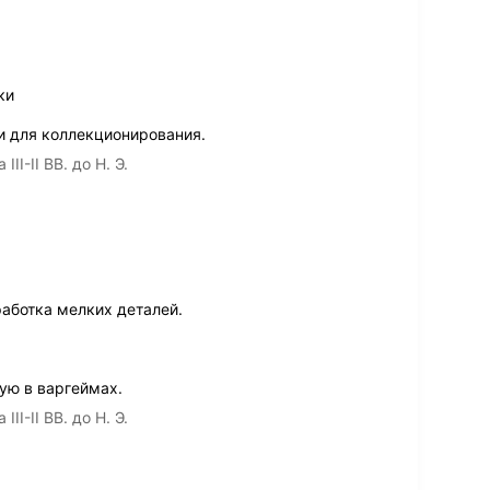
ки
 и для коллекционирования.
I-II ВВ. до Н. Э.
аботка мелких деталей.
ую в варгеймах.
I-II ВВ. до Н. Э.