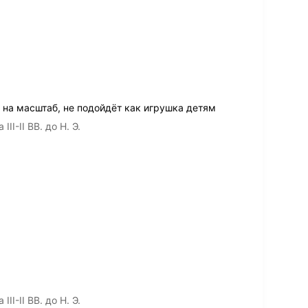
на масштаб, не подойдёт как игрушка детям
I-II ВВ. до Н. Э.
I-II ВВ. до Н. Э.