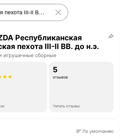
ZDA Республиканская
кая пехота III-II ВВ. до н.э.
и игрушечные сборные
5
отзывов
нок
Читать отзывы
По умолчанию