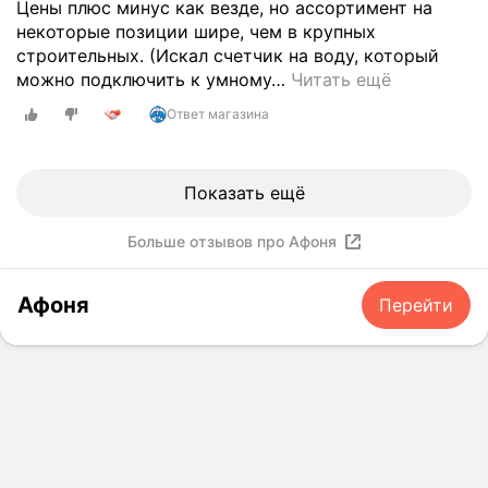
ы
Цены плюс минус как везде, но ассортимент на
й
некоторые позиции шире, чем в крупных
и
строительных. (Искал счетчик на воду, который
п
можно подключить к умному
…
Читать ещё
р
Ответ магазина
и
в
е
Показать ещё
т
л
и
Больше отзывов про Афоня
в
ы
Афоня
Перейти
й
п
е
р
с
о
н
а