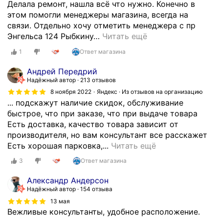
Делала ремонт, нашла всё что нужно. Конечно в
этом помогли менеджеры магазина, всегда на
связи. Отдельно хочу отметить менеджера с пр
Энгельса 124 Рыбкину
…
Читать ещё
1
Ответ магазина
Андрей Передрий
Надёжный автор
213 отзывов
8 ноября 2022
Яндекс · Из отзывов на организацию
... подскажут наличие скидок, обслуживание
быстрое, что при заказе, что при выдаче товара
Есть доставка, качество товара зависит от
производителя, но вам консультант все расскажет
Г
Есть хорошая парковка,...
Читать ещё
р
3
Ответ магазина
а
м
Александр Андерсон
о
Надёжный автор
154 отзыва
т
13 мая
н
Вежливые консультанты, удобное расположение.