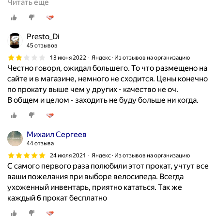
П
Читать ещё
о
к
а
Presto_Di
р
45 отзывов
т
13 июня 2022
Яндекс · Из отзывов на организацию
а
Честно говоря, ожидал большего. То что размещено на
м
сайте и в магазине, немного не сходится. Цены конечно
о
по прокату выше чем у других - качество не оч.
т
В общем и целом - заходить не буду больше ни когда.
к
р
ы
Михаил Сергеев
т
44 отзыва
о
24 июля 2021
Яндекс · Из отзывов на организацию
с
С самого первого раза полюбили этот прокат, учтут все
1
ваши пожелания при выборе велосипеда. Всегда
0
ухоженный инвентарь, приятно кататься. Так же
:
каждый 6 прокат бесплатно
0
0