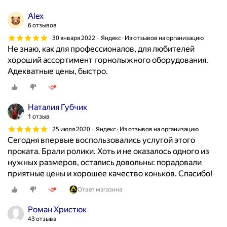
,
Alex
п
6 отзывов
о
30 января 2022
Яндекс · Из отзывов на организацию
ф
Не знаю, как для профессионалов, для любителей
а
хороший ассортимент горнолыжного оборудования.
к
Адекватные цены, быстро.
т
у
с
Наталия Губчик
1
1 отзыв
1
25 июля 2020
Яндекс · Из отзывов на организацию
:
Сегодня впервые воспользовались услугой этого
0
проката. Брали ролики. Хоть и не оказалось одного из
0
нужных размеров, остались довольны: порадовали
.
приятные цены и хорошее качество коньков. Спасибо!
Ж
д
Ответ магазина
а
Роман Христюк
л
43 отзыва
и