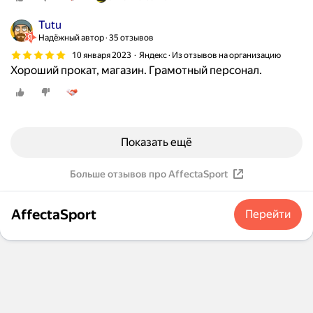
к
т
Tutu
о
Надёжный автор
35 отзывов
-
10 января 2023
Яндекс · Из отзывов на организацию
т
Хороший прокат, магазин. Грамотный персонал.
о
р
е
ш
и
Показать ещё
т
в
Больше отзывов про AffectaSport
ы
й
AffectaSport
Перейти
т
и
н
а
р
а
б