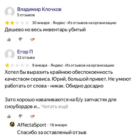
Владимир Клочков
5 отзывов
30 января
Яндекс · Из отзывов на организацию
Дешево но весь инвентарь убитый
Егор П
32 отзыва
9 января
Яндекс · Из отзывов на организацию
Хотел бы выразить крайнюю обеспокоенность
качеством сервиса. Юрий, большой привет. Не умеют
работать от слова - никак. Обидно досадно
Зато хорошо наваливаются на б/у запчастях для
сноубордов и
…
Читать ещё
AffectaSport
18 января
Спасибо за оставленый отзыв