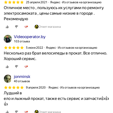
ч
25 апреля 2021
Яндекс · Из отзывов на организацию
Отличное место , пользуюсь их услугами по ремонту
а
электросамоката , цены самые низкие в городе .
с
Рекомендую
,
д
Ответ магазина
о
1
Videooperator.by
2
103 отзыва
:
5 июня 2022
Яндекс · Из отзывов на организацию
0
Несколько раз брал велосипеды в прокат. Все отлично.
0
Хороший сервис.
,
п
о
jonminsk
к
40 отзывов
а
9 апреля 2020
Яндекс · Из отзывов на организацию
х
Лудший в
о
ело и лыжный прокат, также есть сервис и запчасти👍👍
т
👍
ь
Ответ магазина