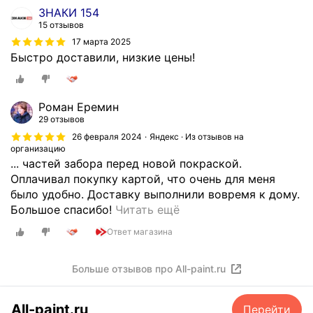
ЗНАКИ 154
15 отзывов
17 марта 2025
Быстро доставили, низкие цены!
Роман Еремин
29 отзывов
26 февраля 2024
Яндекс · Из отзывов на
организацию
... частей забора перед новой покраской.
Оплачивал покупку картой, что очень для меня
было удобно. Доставку выполнили вовремя к дому.
П
Большое спасибо!
Читать ещё
о
Ответ магазина
к
у
Больше отзывов про All-paint.ru
п
а
л
All-paint.ru
Перейти