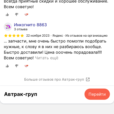
Всегда приятные скидки и хорошее обслуживание.
Всем советую!
Инкогнито 8863
3 отзыва
22 ноября 2023
Яндекс · Из отзывов на организацию
... запчасти, мне очень быстро помогли подобрать
нужные, к слову я в них не разбираюсь вообще.
Быстро доставили! Цена ооочень порадовала!!!!
М
Всем советую!
Читать ещё
у
ж
п
Больше отзывов про Автрак-груп
о
п
р
Автрак-груп
Перейти
о
с
и
л