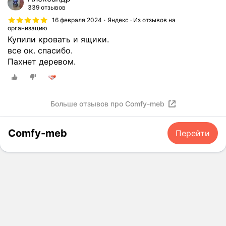
ы
о
з
339 отзывов
.
р
а
16 февраля 2024
Яндекс · Из отзывов на
З
о
л
организацию
а
ш
Купили кровать и ящики.
и
к
о
все ок. спасибо.
д
а
п
Пахнет деревом.
е
з
о
т
п
д
с
р
о
к
и
Больше отзывов про Comfy-meb
ш
у
н
л
ю
я
а
к
Comfy-meb
Перейти
л
к
р
и
и
о
,
н
в
с
т
а
н
е
т
я
р
к
л
ь
у
и
е
Р
с