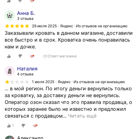
т
л
и
ь
Анна Б.
н
3 отзыва
в
а
с
29 июля 2025
Яндекс · Из отзывов на организацию
о
Заказывали кровать в данном магазине, доставили
в
з
все быстро и в срок. Кроватка очень понравилась
е
о
нам и дочке.
т
н
л
Ответ магазина
е
ы
у
х
Наталия
д
т
4 отзыва
а
о
1 июля 2025
Яндекс · Из отзывов на организацию
н
н
... в мой регион. По итогу деньги вернулись только
н
а
за кроватку, за доставку деньги не вернулись.
о
х
Оператор озон сказал что это правила продавца, о
й
,
которых заранее было не известно и предложил
ф
о
З
связаться с продавцом...
Читать ещё
и
н
а
1
р
а
к
м
х
а
Александр