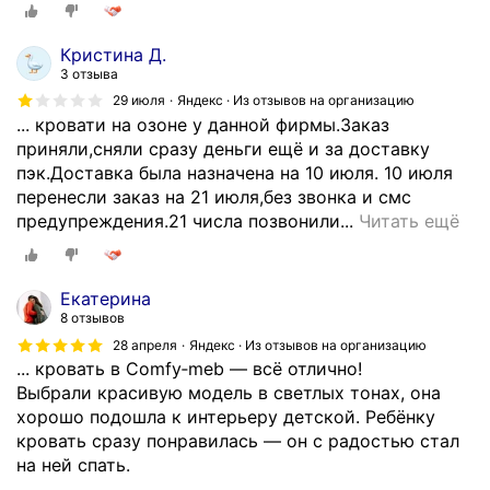
Кристина Д.
3 отзыва
29 июля
Яндекс · Из отзывов на организацию
... кровати на озоне у данной фирмы.Заказ
приняли,сняли сразу деньги ещё и за доставку
пэк.Доставка была назначена на 10 июля. 10 июля
перенесли заказ на 21 июля,без звонка и смс
З
предупреждения.21 числа позвонили...
Читать ещё
д
р
а
Екатерина
в
8 отзывов
с
28 апреля
Яндекс · Из отзывов на организацию
т
... кровать в Comfy‑meb — всё отлично!
в
Выбрали красивую модель в светлых тонах, она
у
хорошо подошла к интерьеру детской. Ребёнку
й
кровать сразу понравилась — он с радостью стал
т
на ней спать.
е