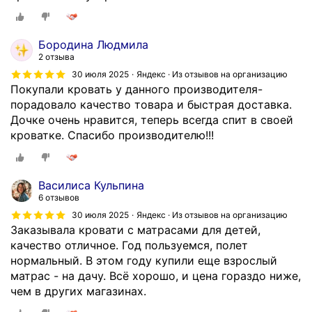
л
о
е
!
л
В
Бородина Людмила
а
ы
2 отзыва
.
б
30 июля 2025
Яндекс · Из отзывов на организацию
З
р
Покупали кровать у данного производителя-
а
а
порадовало качество товара и быстрая доставка.
к
л
Дочке очень нравится, теперь всегда спит в своей
а
и
кроватке. Спасибо производителю!!!
з
к
а
р
л
а
и
Василиса Кульпина
с
6 отзывов
д
и
в
30 июля 2025
Яндекс · Из отзывов на организацию
в
Заказывала кровати с матрасами для детей,
е
у
качество отличное. Год пользуемся, полет
к
ю
нормальный. В этом году купили еще взрослый
р
м
матрас - на дачу. Всë хорошо, и цена гораздо ниже,
о
о
чем в других магазинах.
в
д
а
е