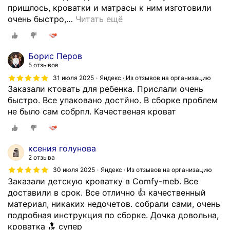
е
в
пришлось, кроватки и матрасы к ним изготовили
л
C
очень быстро,
…
Читать ещё
ь
o
,
m
я
f
Борис Перов
о
y
5 отзывов
б
‑
31 июля 2025
Яндекс · Из отзывов на организацию
э
m
Заказали ктовать для ребенка. Прислали очень
т
e
быстро. Все упаковано достйно. В сборке проблем
о
b
не было сам собрпл. Качественая кроват
м
—
о
в
ч
с
ксения голунова
е
ё
2 отзыва
н
о
30 июля 2025
Яндекс · Из отзывов на организацию
ь
т
Заказали детскую кроватку в Comfy-meb. Все
п
л
доставили в срок. Все отлично 👍 качественный
о
и
материал, никаких недочетов. собрали сами, очень
ж
ч
подробная инструкция по сборке. Дочка довольна,
а
н
кроватка 🔝 супер