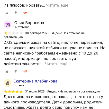
.
К
Из плюсов: кровать...
Читать ещё
Н
у
е
п
з
и
Юлия Воронина
а
л
14 отзывов
к
и
30 декабря 2025
Яндекс · Из отзывов на
а
д
организацию
з
27.12 сделали заказ на сайте, никто не перезвонил,
е
ы
не связался, никакой отбивки никуда не пришло. На
т
в
сайте написано "работаем ежедневно с 10 до 20
с
а
часов", информация не соответствует
к
й
действительности!
…
Читать ещё
у
т
ю
е
к
т
р
Екатерина Хлебникова
у
о
1 отзыв
т
в
31 июля 2025
Яндекс · Из отзывов на организацию
м
а
Долго искала и наконец то нашла , то что хотела у
е
т
данного производителя. Дети довольны, родители
б
ь
счастливы. Ждать долго свою покупку нам не