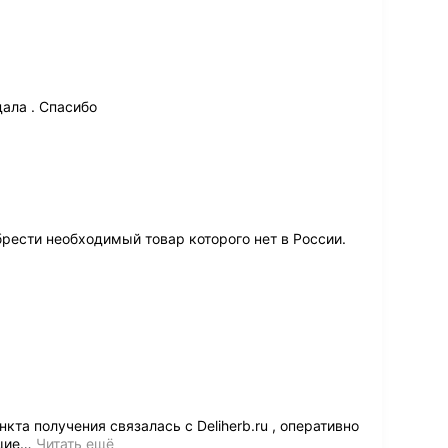
ала . Спасибо
брести необходимый товар которого нет в России.
кта получения связалась с Deliherb.ru , оперативно
щие
…
Читать ещё