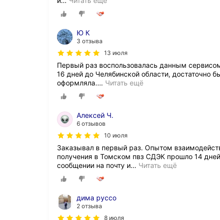
и
…
Читать ещё
Ю К
3 отзыва
13 июля
Первый раз воспользовалась данным сервисом 
16 дней до Челябинской области, достаточно б
оформляла.
…
Читать ещё
Алексей Ч.
6 отзывов
10 июля
Заказывал в первый раз. Опытом взаимодейств
получения в Томском пвз СДЭК прошло 14 дней
сообщении на почту и
…
Читать ещё
дима руссо
2 отзыва
8 июля