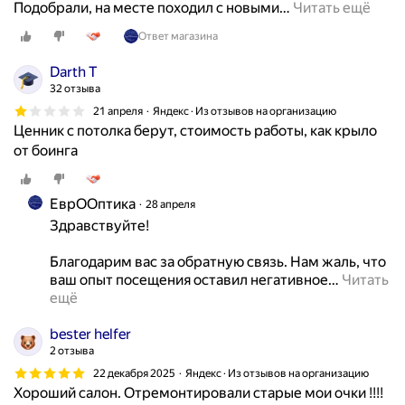
Подобрали, на месте походил с новыми
…
Читать ещё
Ответ магазина
Darth T
32 отзыва
21 апреля
Яндекс · Из отзывов на организацию
Ценник с потолка берут, стоимость работы, как крыло
от боинга
ЕврООптика
28 апреля
Здравствуйте!

Благодарим вас за обратную связь. Нам жаль, что 
ваш опыт посещения оставил негативное
…
Читать 
ещё
bester helfer
2 отзыва
22 декабря 2025
Яндекс · Из отзывов на организацию
Хороший салон. Отремонтировали старые мои очки !!!!