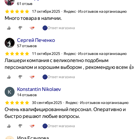
61 отзыв
4
17 октября 2025
Яндекс · Из отзывов на организацию
у
Много товара в наличии.
к
о
Ответ магазина
р
Сергей Печенко
о
57 отзывов
т
11 октября 2025
Яндекс · Из отзывов на организацию
к
Лакшери компания с великолепно подобным
о
персоналом и хорошим выбором , рекомендую всем 👍
с
т
Ответ магазина
р
и
Konstantin Nikolaev
ж
14 отзывов
е
30 сентября 2025
Яндекс · Из отзывов на организацию
н
Очень квалифицированный персонал. Оперативно и
н
быстро решают любые вопросы.
о
Ответ магазина
й
д
Ира Есаулова