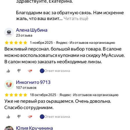
Здравствуйте, Екатерина. 

а
т
Благодарим вас за обратную связь. Нам искренне 
и
жаль, что ваш визит
…
Читать ещё
л
е
Алена Шубина
л
23 отзыва
ь
1 ноября 2025
Яндекс · Из отзывов на организацию
н
Вежливый персонал. большой выбор товара. В салоне
о
можно воспользоваться купонами на скидку MyAcuvue.
е
В салон можно заказать необходимые линзы.
м
Ответ магазина
е
с
Инкогнито 9713
т
107 отзывов
о
18 октября 2025
Яндекс · Из отзывов на организацию
,
Уже не первый раз оьращаемся. Очень довольна.
в
Спасибо сотрудниквм.
1
9
Ответ магазина
.
Юлия Кручинина
2