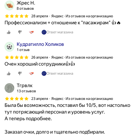
Жрес Н.
8 отзывов
28 апреля
Яндекс · Из отзывов на организацию
Профессионализм + отношение к "пасажирам" 👍🔥
Ответ магазина
Кудратилло Холиков
1 отзыв
26 апреля
Яндекс · Из отзывов на организацию
Очен хороший сотрудники👍👍
Ответ магазина
Тгрвлк
13 отзывов
23 апреля
Яндекс · Из отзывов на организацию
Была бы возможность, поставил бы 10/5, вот настолько
тут потрясающий персонал и уровень услуг.
А теперь подробнее.
Заказал очки, долго и тщательно подбирали.