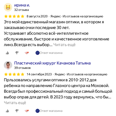
о
ирина и.
с
32 отзыва
ь
8 августа 2020
Яндекс · Из отзывов на организацию
б
Это мой единственный магазин оптики, в котором я
у
заказываю очки последние 30 лет.
п
Устраивает абсолютно всё-интеллигентное
о
обслуживание, быстрое и качественное изготовление
д
линз.Всегда есть выбор
…
Читать ещё
о
б
Ответ магазина
р
Пластический хирург Качанова Татьяна
а
39 отзывов
т
14 сентября 2023
Яндекс · Из отзывов на организацию
ь
Прльзовались услугами оптики в 2010-2012 доя
к
ребенка по направлению Глазного центра на Моховой.
о
Всегда был профессиональный подход и самый больщой
н
выбор оправ для детей. В 2023 году вернулись, что бы
…
т
Читать ещё
а
к
Ответ магазина
т