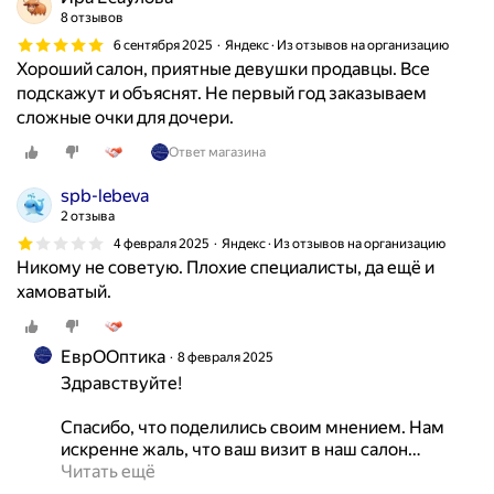
а
8 отзывов
м
6 сентября 2025
Яндекс · Из отзывов на организацию
ы
Хороший салон, приятные девушки продавцы. Все
з
подскажут и объяснят. Не первый год заказываем
а
сложные очки для дочери.
к
Ответ магазина
о
м
spb-lebeva
п
2 отзыва
ь
4 февраля 2025
Яндекс · Из отзывов на организацию
ю
Никому не советую. Плохие специалисты, да ещё и
т
хамоватый.
е
р
о
ЕврООптика
8 февраля 2025
м
Здравствуйте!

н
Спасибо, что поделились своим мнением. Нам 
а
искренне жаль, что ваш визит в наш салон
…
п
Читать ещё
р