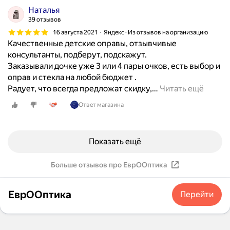
н
Наталья
ы
39 отзывов
е
16 августа 2021
Яндекс · Из отзывов на организацию
г
Качественные детские оправы, отзывчивые
л
консультанты, подберут, подскажут.
а
Заказывали дочке уже 3 или 4 пары очков, есть выбор и
з
оправ и стекла на любой бюджет .
а
Радует, что всегда предложат скидку,
…
Читать ещё
ч
Ответ магазина
у
т
ь
н
Показать ещё
е
в
Больше отзывов про ЕврООптика
ы
в
ЕврООптика
Перейти
а
л
и