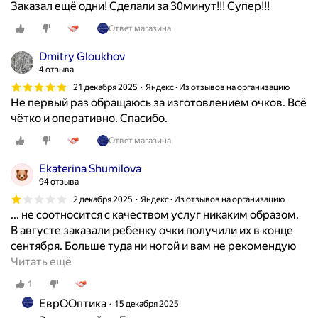
Заказал ещё одни! Сделали за 30минут!!! Супер!!!
Ответ магазина
Dmitry Gloukhov
4 отзыва
21 декабря 2025
Яндекс · Из отзывов на организацию
Не первый раз обращаюсь за изготовлением очков. Всё
чётко и оперативно. Спасибо.
Ответ магазина
Ekaterina Shumilova
94 отзыва
2 декабря 2025
Яндекс · Из отзывов на организацию
... не соотносится с качеством услуг никаким образом.
В августе заказали ребенку очки получили их в конце
сентября. Больше туда ни ногой и вам не рекомендую
О
Читать ещё
т
1
в
ЕврООптика
15 декабря 2025
р