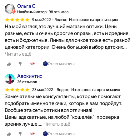
Ольга С
н
Надёжный автор
98 отзывов
ы
е
9 мая 2022
Яндекс · Из отзывов на организацию
На мой взгляд это лучший магазин оптики. Цены
л
разные, есть и очень дорогие оправы, есть и средние,
и
есть и бюджетные. Линзы для очков тоже есть разной
н
ценовой категории. Очень большой выбор детских
…
з
Читать ещё
ы
с
Ответ магазина
в
о
Авокинтис
и
26 отзывов
с
23 мая 2022
Яндекс · Из отзывов на организацию
о
Замечательные консультанты, которые помогают
б
подобрать именно те очки, которые вам подойдут.
с
Вообще эта сеть оптики вся отличная!
т
Цены адекватные, на любой "кошелёк", проверка
в
зрения лучше,
…
Читать ещё
е
Ответ магазина
н