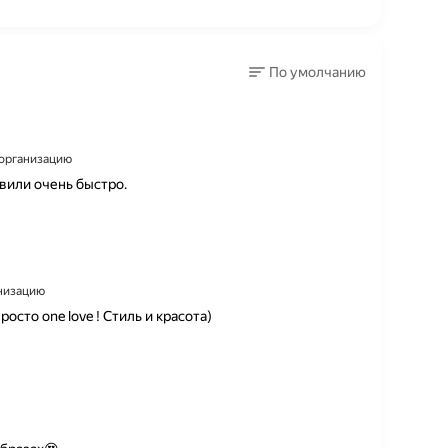
По умолчанию
а организацию
авили очень быстро.
анизацию
осто one love ! Стиль и красота)