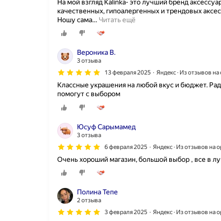
На мой взгляд Kalinka- это лучший бренд аксессу
качественных, гипоалергенных и трендовых аксес
Ношу сама
…
Читать ещё
Вероника В.
3 отзыва
13 февраля 2025
Яндекс · Из отзывов н
Классные украшения на любой вкус и бюджет. Рад
помогут с выбором
Юсуф Сарымамед
3 отзыва
6 февраля 2025
Яндекс · Из отзывов на 
Очень хороший магазин, большой выбор , все в л
Полина Тепе
2 отзыва
3 февраля 2025
Яндекс · Из отзывов на 