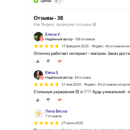
Цены
6
Отзывы
·
38
Как Яндекс проверяет отзывы
Елена У.
Надёжный автор
106 отзывов
17 февраля 2025
Яндекс · Из отзывов н
Отлично работает интернет - магазин. Заказ дост
Elena S
Надёжный автор
54 отзыва
21 мая 2024
Яндекс · Из отзывов на орг
Стильные украшения 😍☺️🤍🤍 будь уникальной - пр
Лена Весна
7 отзывов
27 июля 2025