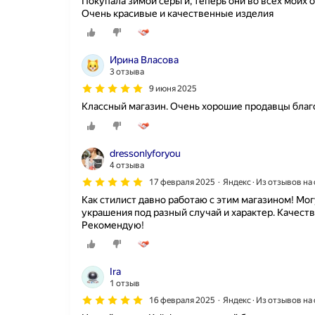
Покупала зимой серьги, теперь они во всех моих 
Очень красивые и качественные изделия
Ирина Власова
3 отзыва
9 июня 2025
Классный магазин. Очень хорошие продавцы благо
dressonlyforyou
4 отзыва
17 февраля 2025
Яндекс · Из отзывов н
Как стилист давно работаю с этим магазином! Мог
украшения под разный случай и характер. Качеств
Рекомендую!
Ira
1 отзыв
16 февраля 2025
Яндекс · Из отзывов н