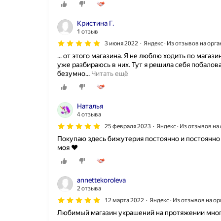
Кристина Г.
1 отзыв
3 июня 2022
Яндекс · Из отзывов на орг
... от этого магазина. Я не люблю ходить по мага
уже разбираюсь в них. Тут я решила себя побалова
Я
безумно...
Читать ещё
в
в
о
Наталья
с
4 отзыва
т
о
25 февраля 2023
Яндекс · Из отзывов н
р
Покупаю здесь бижутерия постоянно и постоянно 
г
моя ♥️
е
о
т
э
annettekoroleva
т
2 отзыва
о
12 марта 2022
Яндекс · Из отзывов на о
г
Любимый магазин украшений на протяжении многих
о