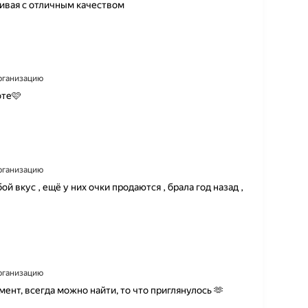
сивая с отличным качеством
организацию
оте🩷
организацию
 вкус , ещё у них очки продаются , брала год назад ,
организацию
нт, всегда можно найти, то что приглянулось 🫶